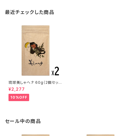
最近チェックした商品
琉球美しゃヘナ 60g（2個セッ
ト）
¥2,277
10%OFF
セール中の商品