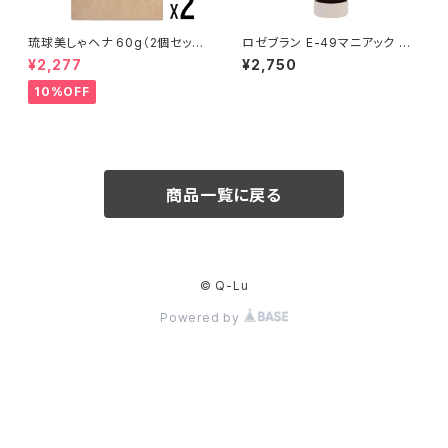
琉球美しゃヘナ 60g（2個セッ
ロゼブラン E-49マニアック C
ト）
MC SERUM MIST
¥2,277
¥2,750
10%OFF
商品一覧に戻る
© Q-Lu
Powered by