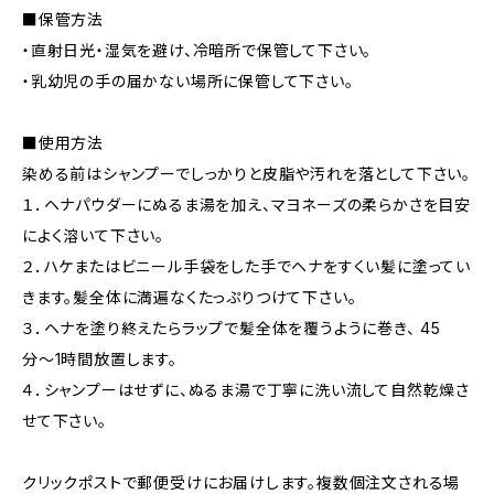
■保管方法
・直射日光・湿気を避け、冷暗所で保管して下さい。
・乳幼児の手の届かない場所に保管して下さい。
■使用方法
染める前はシャンプーでしっかりと皮脂や汚れを落として下さい。
１．ヘナパウダーにぬるま湯を加え、マヨネーズの柔らかさを目安
によく溶いて下さい。
２．ハケまたはビニール手袋をした手でヘナをすくい髪に塗ってい
きます。髪全体に満遍なくたっぷりつけて下さい。
３．ヘナを塗り終えたらラップで髪全体を覆うように巻き、 45
分〜1時間放置します。
４．シャンプーはせずに、ぬるま湯で丁寧に洗い流して自然乾燥さ
せて下さい。
クリックポストで郵便受けにお届けします。複数個注文される場