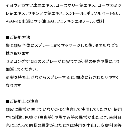
イヨウアカマツ球果エキス、ローズマリー葉エキス、ローマカミツ
レ花エキス、サボンソウ葉エキス、メントール、ポリソルベート80、
PEG-40水添ヒマシ油、BG、フェノキシエタノール、香料
■ご使用方法
髪と頭皮全体にスプレーし軽くマッサージした後、タオルなどで
拭き取ります。
セミロングで10回のスプレーが目安ですが、髪の長さや量により
加減してください。
※髪を持ち上げながらスプレーすると、頭皮に行きわたりやすく
なります。
■ご使用上の注意
頭皮に異常が生じていないかよく注意して使用してください。使用
中に刺激、色抜け（白斑等）や黒ずみ等の異常が出たとき、直射日
光に当たって同様の異常が出たときは使用を中止し、皮膚科医等