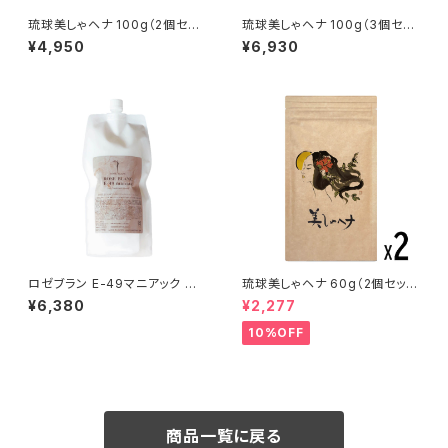
琉球美しゃヘナ 100g（2個セッ
琉球美しゃヘナ 100g（3個セッ
ト）
ト）
¥4,950
¥6,930
ロゼブラン E-49マニアック ヘ
琉球美しゃヘナ 60g（2個セッ
アトリートメントホーム 1000g
ト）
¥6,380
¥2,277
詰め替えレフィルパック
10%OFF
商品一覧に戻る