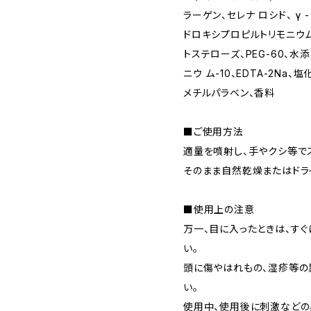
ラーゲン、セレナ ロシド、 γ
ドロキシプロピルトリモニウム
トステローズ、PEG-60、水
ニウ ム-10、EDTA-2Na、
メチルパラベン、香料
■ご使用方法
適量を噴射し、手やクシ等でス
そのまま自然乾燥またはドラ
■使用上の注意
万一、目に入ったときは、す
い。
頭に傷やはれもの、湿疹等の
い。
使用中、使用後に刺激など