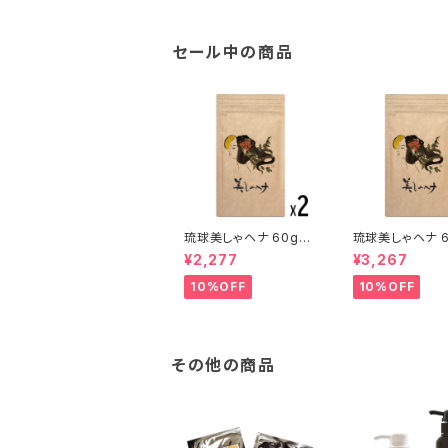
セール中の商品
琉球美しゃヘナ 60g（2
琉球美しゃヘナ 6
個セット）
個セット）
¥2,277
¥3,267
10%OFF
10%OFF
その他の商品