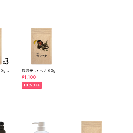
0g（3
琉球美しゃヘナ 60g
¥1,188
10%OFF