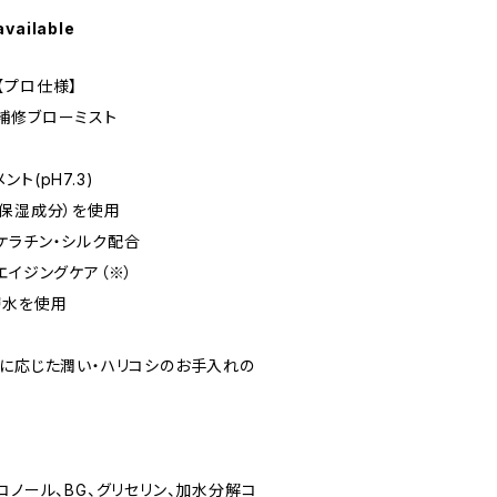
available
【プロ仕様】
補修ブローミスト
ト(pH7.3)
（保湿成分）を使用
ケラチン・シルク配合
エイジングケア（※）
層水を使用
齢に応じた潤い・ハリコシのお手入れの
コノール、BG、グリセリン、加水分解コ