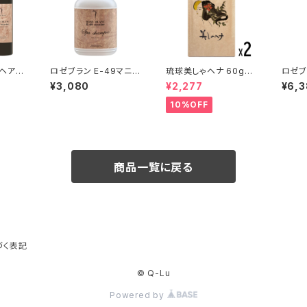
ヘアト
ロゼブラン E-49マニア
琉球美しゃヘナ 60g（2
ロゼブ
ム
ック スパシャンプー
個セット）
ック 
¥3,080
¥2,277
¥6,
ホーム
えレフ
10%OFF
商品一覧に戻る
づく表記
© Q-Lu
Powered by