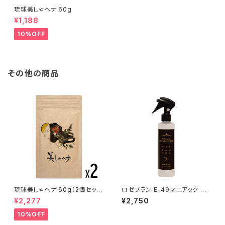
琉球美しゃヘナ 60g
¥1,188
10%OFF
その他の商品
琉球美しゃヘナ 60g（2個セッ
ロゼブラン E-49マニアック C
ト）
MC SERUM MIST
¥2,277
¥2,750
10%OFF