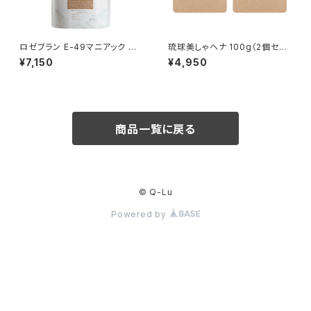
ロゼブラン E-49マニアック ス
琉球美しゃヘナ 100g（2個セッ
パシャンプー 1000ml 詰め替え
ト）
¥7,150
¥4,950
レフィルパック
商品一覧に戻る
© Q-Lu
Powered by