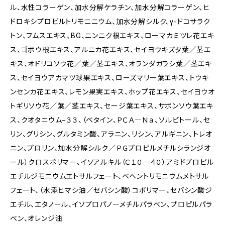
ル、水性コラーゲン、加水分解ケラチン、加水分解コラーゲン、ヒ
ドロキシプロピルトリモニニウム、加水分解シルク、γ-ドコサラク
トン、フムスエキス、BG、ニンニク根エキス、ローマカミツレ花エキ
ス、ゴボウ根エキス、アルニカ花エキス、セイヨウキズタ葉／茎エ
キス、オドリコソウ花／葉／茎エキス、オランダガラシ葉／茎エキ
ス、セイヨウアカマツ球果エキス、ローズマリー葉エキス、トウキ
ンセンカ花エキス、レモン果実エキス、ホップ花エキス、セイヨウオ
トギリソウ花／葉／茎エキス、セージ葉エキス、サボンソウ葉エキ
ス、クオタニウム−３３、（ベタイン、ＰＣＡ―Ｎａ、ソルビトール、セ
リン、グリシン、グルタミン酸、アラニン、リシン、アルギニン、トレオ
ニン、プロリン、加水分解シルク／ＰＧプロピルメチルシランジオ
ール）クロスポリマー、イソアルキル（Ｃ１０―４０）アミドプロピル
エチルジモニウムエトサルフェート、ベヘントリモニウムメトサル
フェート、（水添ヒマシ油／セバシン酸）コポリマー、セバシン酸ジ
エチル、エタノール、イソプロパノーメチルパラベン、プロピルパラ
ベン、オレンジ油