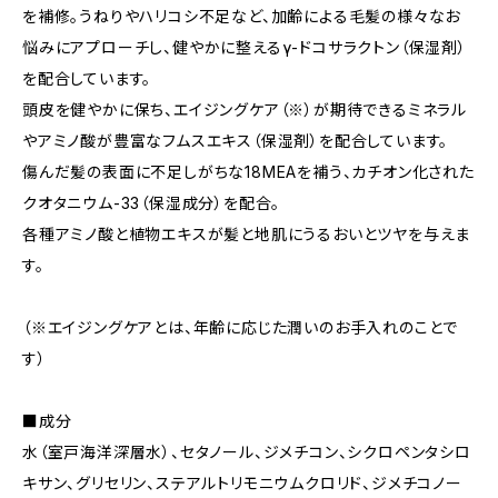
を補修。うねりやハリコシ不足など、加齢による毛髪の様々なお
悩みにアプローチし、健やかに整えるγ-ドコサラクトン（保湿剤）
を配合しています。
頭皮を健やかに保ち、エイジングケア（※）が期待できるミネラル
やアミノ酸が豊富なフムスエキス（保湿剤）を配合しています。
傷んだ髪の表面に不足しがちな18MEAを補う、カチオン化された
クオタニウム-33（保湿成分）を配合。
各種アミノ酸と植物エキスが髪と地肌にうるおいとツヤを与えま
す。
（※エイジングケアとは、年齢に応じた潤いのお手入れのことで
す）
■成分
水（室戸海洋深層水）、セタノール、ジメチコン、シクロペンタシロ
キサン、グリセリン、ステアルトリモニウムクロリド、ジメチコノー