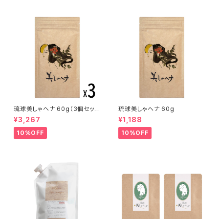
琉球美しゃヘナ 60g（3個セッ
琉球美しゃヘナ 60g
ト）
¥3,267
¥1,188
10%OFF
10%OFF